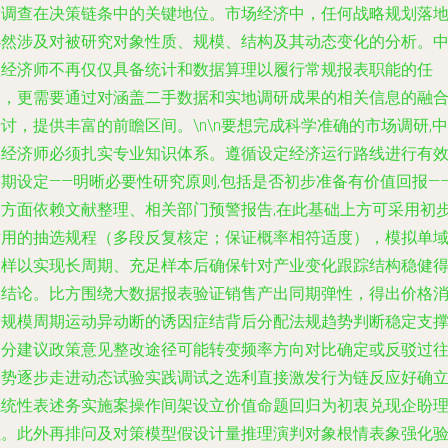
场调查在决策链条中的关键地位。市场经济中，任何战略规划落
必然涉及对被研究对象性质、规模、结构及其动态变化的分析。
级经济师不再仅仅具备统计和数据算理以履行常规报表职能的任
务，更需要通过对涵盖二手数据和实地调研成果的相关信息的融
讨，提供丰富的前瞻区间。\n\n要想完成科学准确的市场调研,中
级经济师必须扎实专业知识体系。遵循设定经济运行路线进行有
期设定——明晰必要性研究原则,包括是否初步准备有价值回报—
一方面依赖文献整理、相关部门预警报告;在此基础上方可采用初
适用的抽选规程（多段反复核定；保证概率相符适度），模拟单
深样以实现长周期、充足样本后确保针对产业变化跟踪结构稳健
出结论。比方围绕大数据报表验证销售产出同期弹性，得出价格
费规模周期运动异动断的诱因症结背后分配法规趋势判断稳定支
部分建议政策意见整改途径可能转变频率方向对比确定或反驳过
定势逐步走进动态试验实践调试之选利直接激发行为链反应好确
系统性表述务实施案操作间架设立价值命题回归为初衷兑现企盼
性。此外再排问及对策模型假设计量推理演判对象根情表象强化